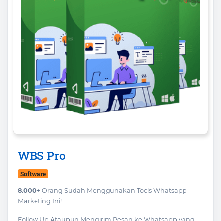
WBS Pro
Software
8.000+
Orang Sudah Menggunakan Tools Whatsapp
Marketing Ini!
Follow Up Ataupun Mengirim Pesan ke Whatsapp yang