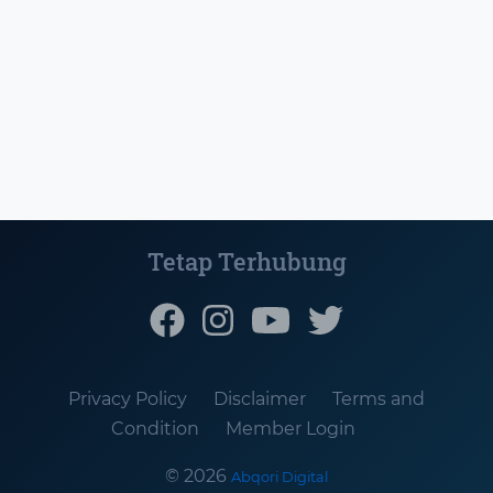
Tetap Terhubung
Privacy Policy
Disclaimer
Terms and
Condition
Member Login
© 2026
Abqori Digital