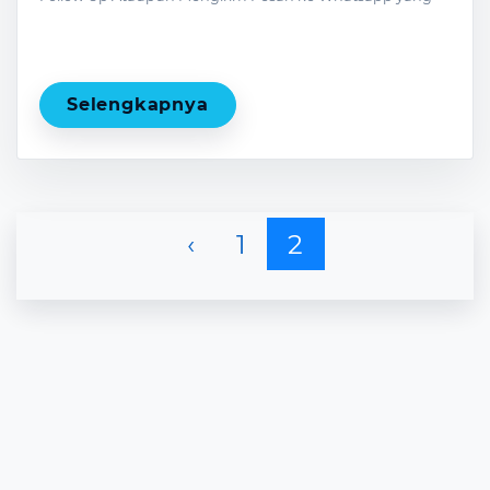
ada dalam database Anda dengan sangat singkat, tanpa
harus manual satu persatu.
Selengkapnya
‹
1
2