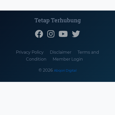
Tetap Terhubung
Privacy Policy
Disclaimer
Terms and
Condition
Member Login
© 2026
Abqori Digital